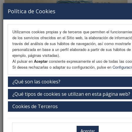
Política de Cookies
Utilizamos cookies propias y de terceros que permiten el funcionamien
de los servicios ofrecidos en el Sitio web, la elaboración de informaci
MENU
través del análisis de sus hábitos de navegación, así como mostrarle 
personalizada en base a un perfil elaborado a partir de sus hábitos de
ejemplo, páginas visitadas).
Al pulsar en
Aceptar
consiente expresamente el uso de todas las coo
Warning
: Undefined array key "subSeccion" in
Si desea rechazarlas o adaptar su configuración, pulse en
Configurac
/var/www/vhosts/gehep2026.org/httpdocs/subMenus/alojamiento.php
on line
5
¿Qué son las cookies?
Información de reservas
¿Qué tipos de cookies se utilizan en esta página web?
Warning
: Undefined array key "subSeccion" in
Cookies de Terceros
/var/www/vhosts/gehep2026.org/httpdocs/subMenus/alojamiento.php
on line
19
Warning
: Undefined array key "subSeccion" in
/var/www/vhosts/gehep2026.org/httpdocs/subMenus/alojamiento.php