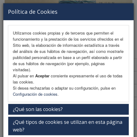
Política de Cookies
Utilizamos cookies propias y de terceros que permiten el
funcionamiento y la prestación de los servicios ofrecidos en el
MENU
Sitio web, la elaboración de información estadística a través
del análisis de sus hábitos de navegación, así como mostrarle
publicidad personalizada en base a un perfil elaborado a partir
de sus hábitos de navegación (por ejemplo, páginas
Presentación
visitadas).
Al pulsar en
Aceptar
consiente expresamente el uso de todas
La ciudad
las cookies.
Si desea rechazarlas o adaptar su configuración, pulse en
La sede
Configuración de cookies
.
Secretaría Técnica
¿Qué son las cookies?
Web Patrocinada
¿Qué tipos de cookies se utilizan en esta página
web?